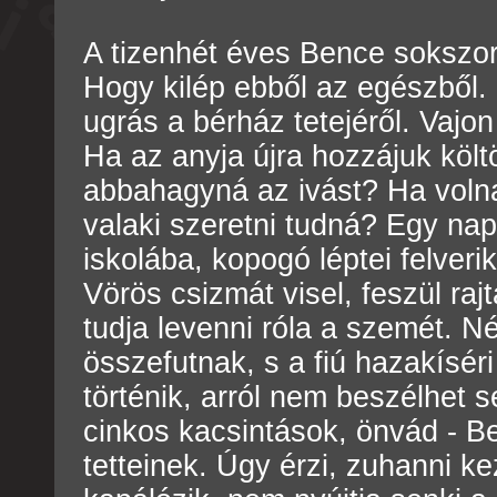
A tizenhét éves Bence sokszor
Hogy kilép ebből az egészből
ugrás a bérház tetejéről. Vajon
Ha az anyja újra hozzájuk köl
abbahagyná az ivást? Ha voln
valaki szeretni tudná? Egy nap
iskolába, kopogó léptei felveri
Vörös csizmát visel, feszül ra
tudja levenni róla a szemét. 
összefutnak, s a fiú hazakísér
történik, arról nem beszélhet s
cinkos kacsintások, önvád - B
tetteinek. Úgy érzi, zuhanni ke