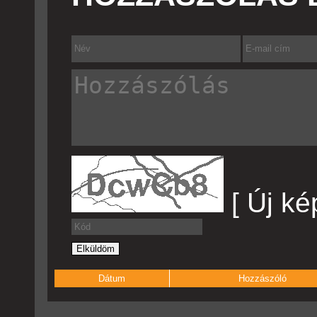
[ Új ké
Dátum
Hozzászóló