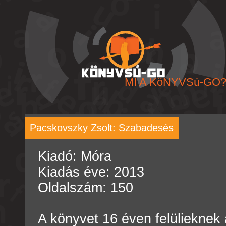
MI A KöNYVSú-GO
Pacskovszky Zsolt: Szabadesés
Kiadó: Móra
Kiadás éve: 2013
Oldalszám: 150
A könyvet 16 éven felülieknek 