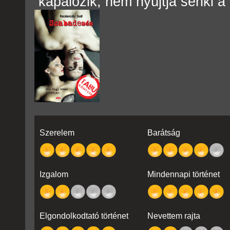
kapálózik, nem nyújtja senki a
Szerelem
Barátság
Izgalom
Mindennapi történet
Elgondolkodtató történet
Nevettem rajta