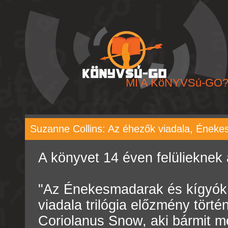
MI A KöNYVSú-GO
Suzanne Collins: Az éhezők viadala, Éneke
A könyvet 14 éven felülieknek 
"Az Énekesmadarak és kígyók 
viadala trilógia előzmény törté
Coriolanus Snow, aki bármit me