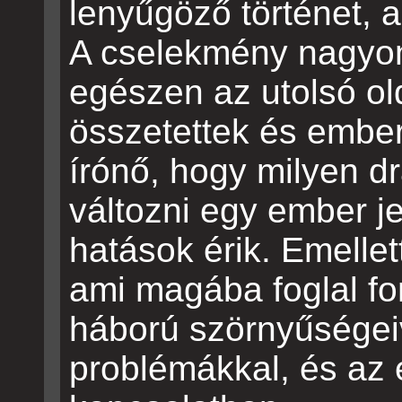
lenyűgöző történet, 
A cselekmény nagyon
egészen az utolsó ol
összetettek és emberi
írónő, hogy milyen d
változni egy ember j
hatások érik. Emellet
ami magába foglal fo
háború szörnyűségeiv
problémákkal, és az