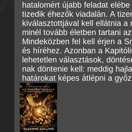
hatalomért újabb feladat elébe 
tizedik éhezők viadalán. A tize
kiválasztottjával kell ellátnia 
minél tovább életben tartani a
Mindeközben fel kell érjen a 
és híréhez. Azonban a Kapitóli
lehetetlen választások, döntése
nak döntenie kell: meddig hajl
határokat képes átlépni a győ