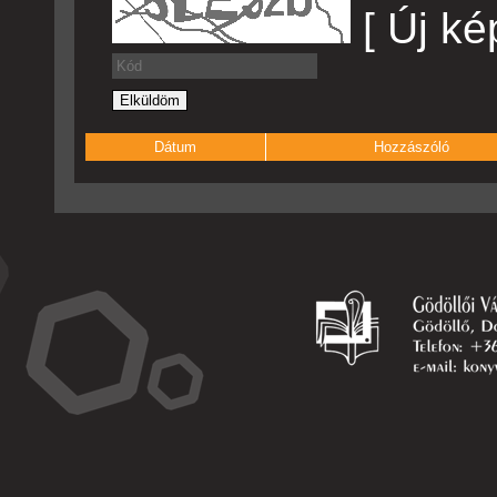
[ Új ké
Dátum
Hozzászóló