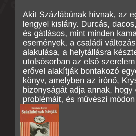
Akit Százlábúnak hívnak, az e
lengyel kislány. Durcás, dacos
és gátlásos, mint minden kama
események, a családi változáso
alakulása, a helytállásra kész
utolsósorban az első szerelem 
erővel alakítják bontakozó eg
könyv, amelyben az írónő, Kry
bizonyságát adja annak, hogy ér
problémáit, és művészi módon t