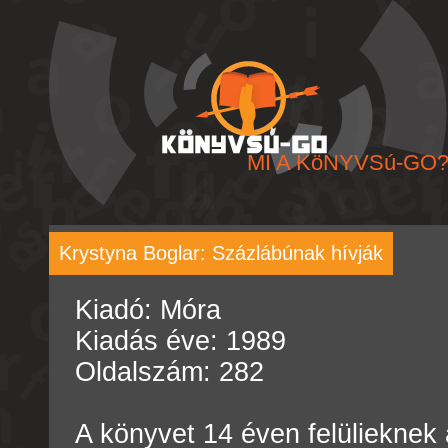
MI A KöNYVSú-GO
Krystyna Boglar: Százlábúnak hívják
Kiadó: Móra
Kiadás éve: 1989
Oldalszám: 282
A könyvet 14 éven felülieknek 