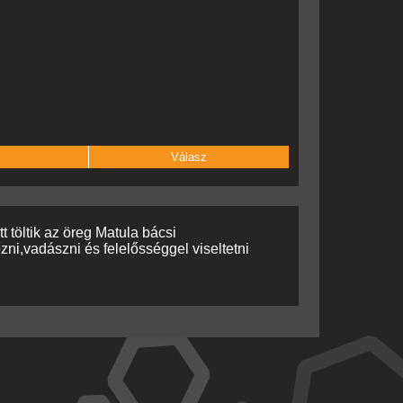
Válasz
t töltik az öreg Matula bácsi
ni,vadászni és felelősséggel viseltetni