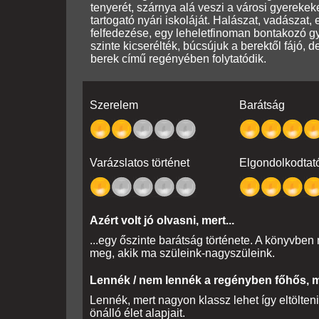
tenyerét, szárnya alá veszi a városi gyerekek
tartogató nyári iskoláját. Halászat, vadászat, 
felfedezése, egy leheletfinoman bontakozó gy
szinte kicserélték, búcsújuk a berektől fájó, d
berek című regényében folytatódik.
Szerelem
Barátság
Varázslatos történet
Elgondolkodtató
Azért volt jó olvasni, mert...
...egy őszinte barátság története. A könyvben
meg, akik ma szüleink-nagyszüleink.
Lennék / nem lennék a regényben főhős, me
Lennék, mert nagyon klassz lehet így eltölten
önálló élet alapjait.