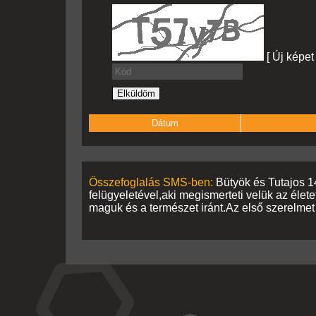
[ Új képet
Dátum
Összefoglalás SMS-ben:
Bütyök és Tutajos 14 
felügyeletével,aki megismerteti velük az élet
maguk és a természet iránt.Az első szerelmet i