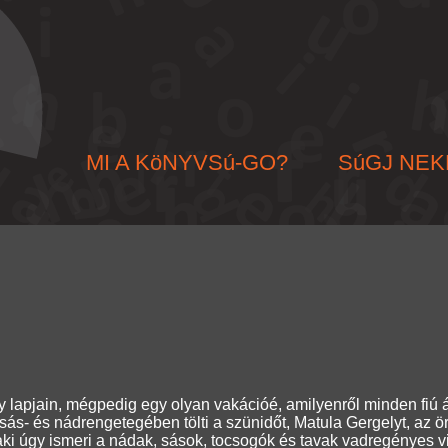
MI A KöNYVSú-GO?
SúGJ NEK
 lapjain, mégpedig egy olyan vakációé, amilyenről minden fiú 
 sás- és nádrengetegében tölti a szünidőt, Matula Gergelyt, az 
aki úgy ismeri a nádak, sások, tocsogók és tavak vadregényes vi