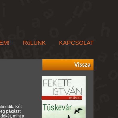
EM!
RóLUNK
KAPCSOLAT
Vissza
álmodik. Két
öreg pákászt
dékét, mint a