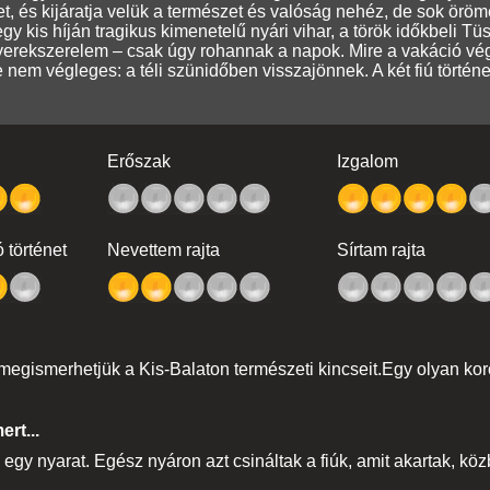
et, és kijáratja velük a természet és valóság nehéz, de sok öröm
egy kis híján tragikus kimenetelű nyári vihar, a török időkbeli Tü
erekszerelem – csak úgy rohannak a napok. Mire a vakáció véget
e nem végleges: a téli szünidőben visszajönnek. A két fiú történet
Erőszak
Izgalom
 történet
Nevettem rajta
Sírtam rajta
 megismerhetjük a Kis-Balaton természeti kincseit.Egy olyan kor
rt...
i egy nyarat. Egész nyáron azt csináltak a fiúk, amit akartak, k