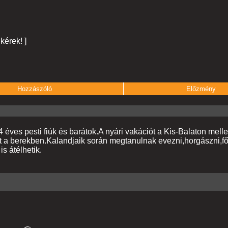
 kérek! ]
Hozzászóló
Előzmény
éves pesti fiúk és barátok.A nyári vakációt a Kis-Balaton mellet
et a berekben.Kalandjaik során megtanulnak evezni,horgászni,főz
s átélhetik.