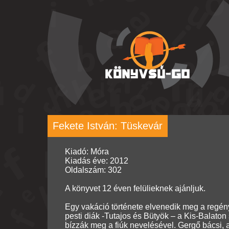
Fekete István: Tüskevár
Kiadó: Móra
Kiadás éve: 2012
Oldalszám: 302
A könyvet 12 éven felülieknek ajánljuk.
Egy vakáció története elvenedik meg a regény
pesti diák -Tutajos és Bütyök – a Kis-Balaton
bízzák meg a fiúk nevelésével. Gergő bácsi, 