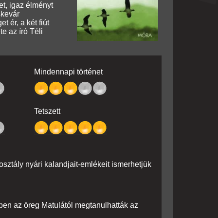
et, igaz élményt
skevár
 ér, a két fiút
e az író Téli
Mindennapi történet
Tetszett
osztály nyári kalandjait-emlékeit ismerhetjük
özben az öreg Matulától megtanulhatták az