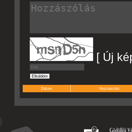
[ Új ké
Dátum
Hozzászóló