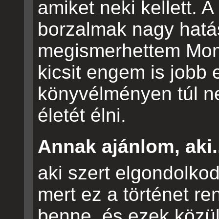
amiket neki kellett. A 
borzalmak nagy hatás
megismerhettem Momó
kicsit engem is jobb 
könyvélményen túl n
életét élni.
Annak ajánlom, aki.
aki szert elgondolkod
mert ez a történet ren
benne, és ezek közü