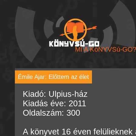
MI A KöNYVSú-GO
Émile Ajar: Előttem az élet
Kiadó: Ulpius-ház
Kiadás éve: 2011
Oldalszám: 300
A könyvet 16 éven felülieknek 