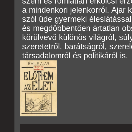
szem és romlatlan erkölcsi érz
a mindenkori jelenkorról. Aja
szól üde gyermeki éleslátássa
és megdöbbentően ártatlan obs
körülvevő különös világról, súl
szeretetről, barátságról, szer
társadalomról és politikáról is.