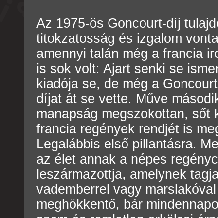
Az 1975-ös Goncourt-díj tulaj
titokzatosság és izgalom vont
amennyi talán még a francia i
is sok volt: Ajart senki se ismer
kiadója se, de még a Goncourt-
díjat át se vette. Műve másodi
manapság megszokottan, sőt 
francia regények rendjét is m
Legalábbis első pillantásra. M
az élet annak a népes regény
leszármazottja, amelynek tagjai
vademberrel vagy marslakóval
meghökkentő, bár mindennapos 