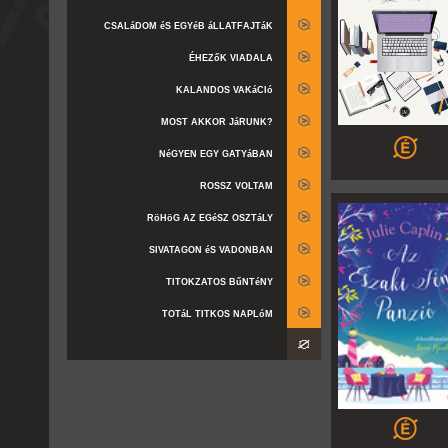
CSALáDOM éS EGYéB áLLATFAJTáK
ÉHEZőK VIADALA
KALANDOS VAKáCIó
MOST AKKOR JáRUNK?
NéGYEN EGY GATYáBAN
ROSSZ VOLTAM
RöHöG AZ EGéSZ OSZTáLY
SIVATAGON éS VADONBAN
TITOKZATOS BűNTéNY
TOTáL TITKOS NAPLóM