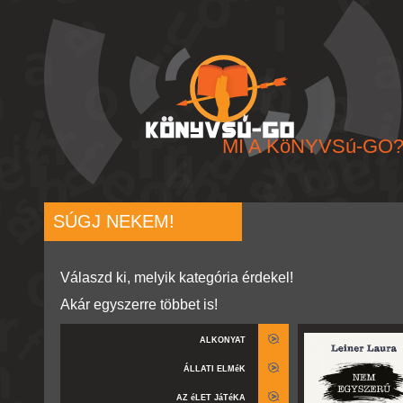
MI A KöNYVSú-GO
SÚGJ NEKEM!
Válaszd ki, melyik kategória érdekel!
Akár egyszerre többet is!
ALKONYAT
ÁLLATI ELMéK
AZ éLET JáTéKA